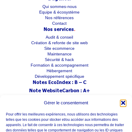
Qui sommes-nous
Equipe & écosystème
Nos références
Contact
Nos services
.
Audit & conseil
Création & refonte de site web
Site ecommerce
Maintenance
Sécurité & hack
Formation & accompagnement
Hébergement
Développement spécifique
Notes EcoIndex :
B – C
Note WebsiteCarbon :
A+
Dans le cadre de notre
démarche RSE
,
Gérer le consentement
ce site limite son impact environnemental.
Le chargement d’une page consomme en moyenne 0.06g de CO2.
Pour offrir les meilleures expériences, nous utilisons des technologies
telles que les cookies pour stocker et/ou accéder aux informations des
appareils. Le fait de consentir à ces technologies nous permettra de traiter
des données telles que le comportement de navigation ou les ID uniques