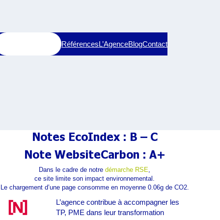
Services
Références
L’Agence
Blog
Contact
Notes EcoIndex :
B – C
Note WebsiteCarbon :
A+
Dans le cadre de notre
démarche RSE
,
ce site limite son impact environnemental.
Le chargement d’une page consomme en moyenne 0.06g de CO2.
L’agence contribue à accompagner les
TP, PME dans leur transformation