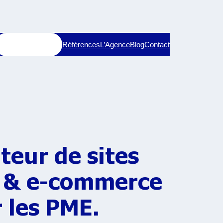
Services
Références
L’Agence
Blog
Contact
teur de sites
 & e-commerce
 les PME.