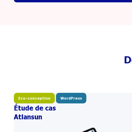
D
Eco-conception
WordPress
Étude de cas
Atlansun