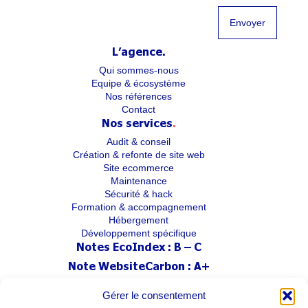
L’agence
.
Qui sommes-nous
Equipe & écosystème
Nos références
Contact
Nos services
.
Audit & conseil
Création & refonte de site web
Site ecommerce
Maintenance
Sécurité & hack
Formation & accompagnement
Hébergement
Développement spécifique
Notes EcoIndex :
B – C
Note WebsiteCarbon :
A+
Dans le cadre de notre
démarche RSE
,
Gérer le consentement
ce site limite son impact environnemental.