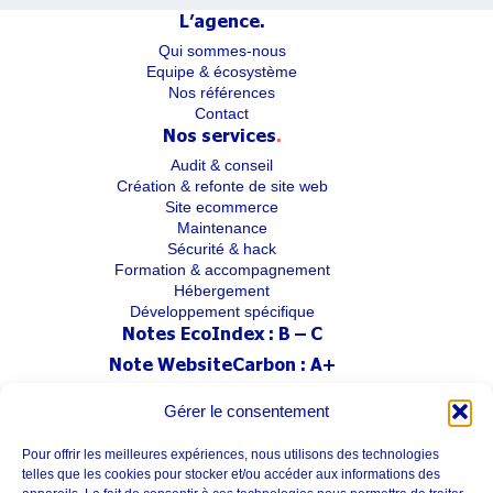
L’agence
.
Qui sommes-nous
Equipe & écosystème
Nos références
Contact
Nos services
.
Audit & conseil
Création & refonte de site web
Site ecommerce
Maintenance
Sécurité & hack
Formation & accompagnement
Hébergement
Développement spécifique
Notes EcoIndex :
B – C
Note WebsiteCarbon :
A+
Dans le cadre de notre
démarche RSE
,
Gérer le consentement
ce site limite son impact environnemental.
Le chargement d’une page consomme en moyenne 0.06g de CO2.
Pour offrir les meilleures expériences, nous utilisons des technologies
telles que les cookies pour stocker et/ou accéder aux informations des